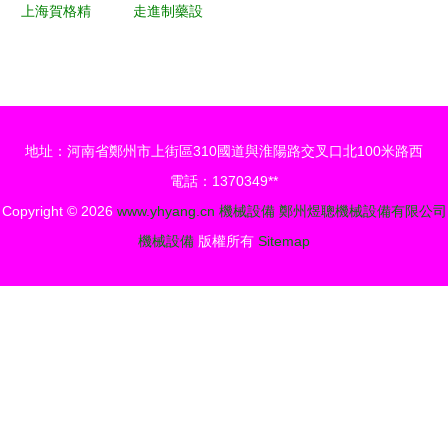
決方案
上海賀格精
走進制藥設
密機械 電
備網 聚焦
腦產品制造
第34頁，探
設備與環保
尋“其他制
設備綜合產
藥機械及設
地址：河南省鄭州市上街區310國道與淮陽路交叉口北100米路西
品列表
備”與環保
電話：1370349**
技術的融合
Copyright © 2026
www.yhyang.cn
機械設備
鄭州煜聰機械設備有限公司
機械設備
版權所有
Sitemap