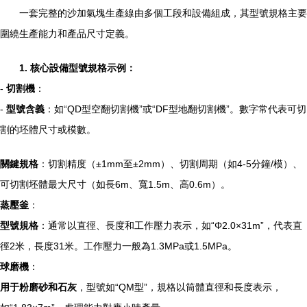
一套完整的沙加氣塊生產線由多個工段和設備組成，其型號規格主要
圍繞生產能力和產品尺寸定義。
1. 核心設備型號規格示例：
-
切割機
：
-
型號含義
：如“QD型空翻切割機”或“DF型地翻切割機”。數字常代表可切
割的坯體尺寸或模數。
關鍵規格
：切割精度（±1mm至±2mm）、切割周期（如4-5分鐘/模）、
可切割坯體最大尺寸（如長6m、寬1.5m、高0.6m）。
蒸壓釜
：
型號規格
：通常以直徑、長度和工作壓力表示，如“Φ2.0×31m”，代表直
徑2米，長度31米。工作壓力一般為1.3MPa或1.5MPa。
球磨機
：
用于粉磨砂和石灰
，型號如“QM型”，規格以筒體直徑和長度表示，