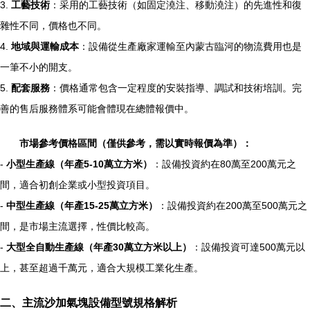
3.
工藝技術
：采用的工藝技術（如固定澆注、移動澆注）的先進性和復
雜性不同，價格也不同。
4.
地域與運輸成本
：設備從生產廠家運輸至內蒙古臨河的物流費用也是
一筆不小的開支。
5.
配套服務
：價格通常包含一定程度的安裝指導、調試和技術培訓。完
善的售后服務體系可能會體現在總體報價中。
市場參考價格區間（僅供參考，需以實時報價為準）：
-
小型生產線（年產5-10萬立方米）
：設備投資約在80萬至200萬元之
間，適合初創企業或小型投資項目。
-
中型生產線（年產15-25萬立方米）
：設備投資約在200萬至500萬元之
間，是市場主流選擇，性價比較高。
-
大型全自動生產線（年產30萬立方米以上）
：設備投資可達500萬元以
上，甚至超過千萬元，適合大規模工業化生產。
二、主流沙加氣塊設備型號規格解析