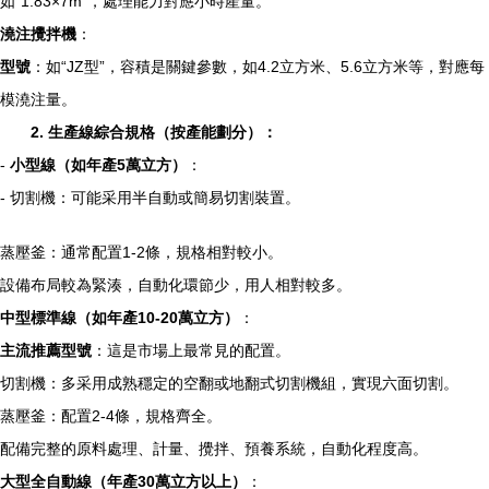
如“1.83×7m”，處理能力對應小時產量。
澆注攪拌機
：
型號
：如“JZ型”，容積是關鍵參數，如4.2立方米、5.6立方米等，對應每
模澆注量。
2. 生產線綜合規格（按產能劃分）：
-
小型線（如年產5萬立方）
：
- 切割機：可能采用半自動或簡易切割裝置。
蒸壓釜：通常配置1-2條，規格相對較小。
設備布局較為緊湊，自動化環節少，用人相對較多。
中型標準線（如年產10-20萬立方）
：
主流推薦型號
：這是市場上最常見的配置。
切割機：多采用成熟穩定的空翻或地翻式切割機組，實現六面切割。
蒸壓釜：配置2-4條，規格齊全。
配備完整的原料處理、計量、攪拌、預養系統，自動化程度高。
大型全自動線（年產30萬立方以上）
：