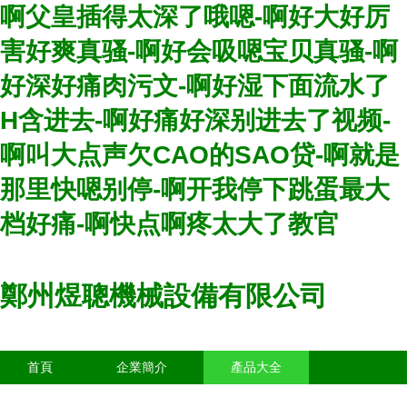
啊父皇插得太深了哦嗯-啊好大好厉
害好爽真骚-啊好会吸嗯宝贝真骚-啊
好深好痛肉污文-啊好湿下面流水了
H含进去-啊好痛好深别进去了视频-
啊叫大点声欠CAO的SAO贷-啊就是
那里快嗯别停-啊开我停下跳蛋最大
档好痛-啊快点啊疼太大了教官
鄭州煜聰機械設備有限公司
首頁
企業簡介
產品大全
聯系我們
企業信息
訪客留言