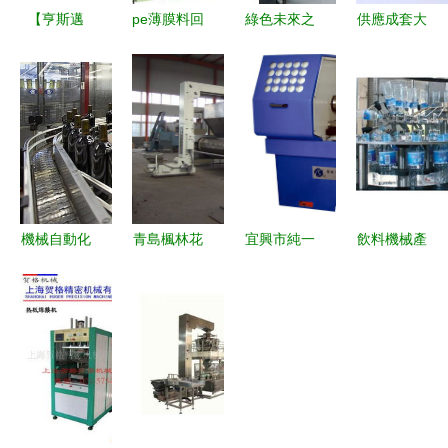
【亨斯邁
pe薄膜料回
綠色未來之
供應成套大
G4280 半
收 再生 擠
基 環保設
米袋生產設
自動金屬帶
出造料機組
備產品庫概
備 環保機
鋸床 專業
價格 廠家
覽與應用價
械助力綠色
切割】價
圖片
值
包裝產業升
格,廠家,圖
級
片,鋸床,上
海昂茲機械
機械自動化
青島楓林花
宜興市純一
飲料機械產
設備-
設備與環保
生機械 創
數控機械設
品列表精選
設備設計中
新引領，打
備 專業供
——第222
的核心安全
造綠色環保
應優質數控
頁機械設備
控制原則
新標桿
車床與羅茨
詳解
風機，提供
數控改造解